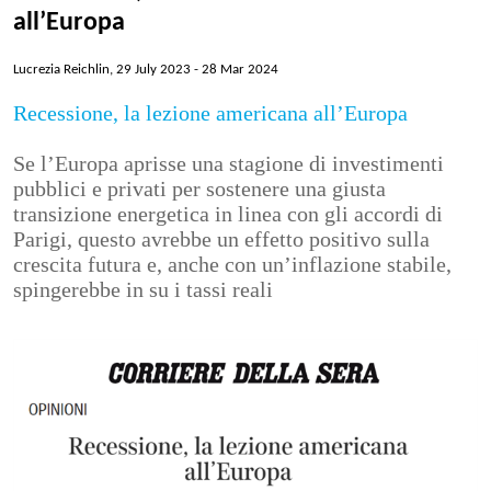
È tempo di parlare d’Europa
all’Europa
Lucrezia Reichlin, 27 January 2024
08 Apr 2024
Lucrezia Reichlin, 29 July 2023 -
28 Mar 2024
2 gennaio 2002, il debutto dell’euro: la prima pagina
Recessione, la lezione americana all’Europa
del Corriere. Lucrezia Reichlin:
Lucrezia Reichlin, 28 March 2024 - 28 Mar 2024
Se l’Europa aprisse una stagione di investimenti
28 Mar 2024
pubblici e privati per sostenere una giusta
transizione energetica in linea con gli accordi di
Recessione, la lezione americana all’Europa
Parigi, questo avrebbe un effetto positivo sulla
Lucrezia Reichlin, 29 July 2023
28 Mar 2024
crescita futura e, anche con un’inflazione stabile,
spingerebbe in su i tassi reali
Archive
Articles 2022-23
Articles 2021-22
Articles 2020-21